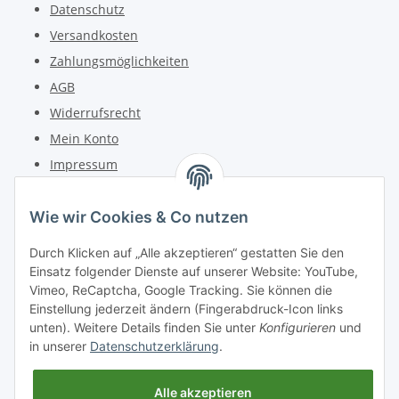
Datenschutz
Versandkosten
Zahlungsmöglichkeiten
AGB
Widerrufsrecht
Mein Konto
Impressum
Kontakt
Wie wir Cookies & Co nutzen
Telefon: +49 (0) 6162 5554
Durch Klicken auf „Alle akzeptieren“ gestatten Sie den
Fax: +49 (0) 6162 5220
Einsatz folgender Dienste auf unserer Website: YouTube,
Email: info@diedrucker.de
Vimeo, ReCaptcha, Google Tracking. Sie können die
Einstellung jederzeit ändern (Fingerabdruck-Icon links
unten). Weitere Details finden Sie unter
Konfigurieren
und
Freiherr-vom-Stein-Straße 4
in unserer
Datenschutzerklärung
.
D-64354 Reinheim
www.diedrucker.de
Alle akzeptieren