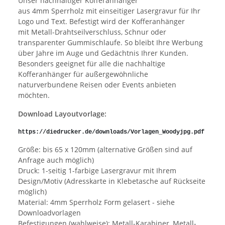
Unser nachhaltiger Kofferanhänger
aus 4mm Sperrholz mit einseitiger Lasergravur für Ihr
Logo und Text. Befestigt wird der Kofferanhänger
mit Metall-Drahtseilverschluss, Schnur oder
transparenter Gummischlaufe. So bleibt Ihre Werbung
über Jahre im Auge und Gedächtnis Ihrer Kunden.
Besonders geeignet für alle die nachhaltige
Kofferanhänger für außergewöhnliche
naturverbundene Reisen oder Events anbieten
möchten.
Download Layoutvorlage:
https://diedrucker.de/downloads/Vorlagen_Woodyjpg.pdf
Größe: bis 65 x 120mm (alternative Größen sind auf
Anfrage auch möglich)
Druck: 1-seitig 1-farbige Lasergravur mit Ihrem
Design/Motiv (Adresskarte in Klebetasche auf Rückseite
möglich)
Material: 4mm Sperrholz Form gelasert - siehe
Downloadvorlagen
Befestigungen (wahlweise): Metall-Karabiner, Metall-