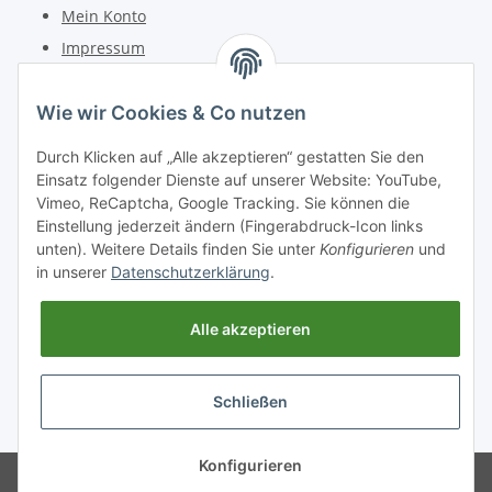
Mein Konto
Impressum
Kontakt
Wie wir Cookies & Co nutzen
Telefon: +49 (0) 6162 5554
Durch Klicken auf „Alle akzeptieren“ gestatten Sie den
Fax: +49 (0) 6162 5220
Einsatz folgender Dienste auf unserer Website: YouTube,
Email: info@diedrucker.de
Vimeo, ReCaptcha, Google Tracking. Sie können die
Einstellung jederzeit ändern (Fingerabdruck-Icon links
unten). Weitere Details finden Sie unter
Konfigurieren
und
Freiherr-vom-Stein-Straße 4
in unserer
Datenschutzerklärung
.
D-64354 Reinheim
www.diedrucker.de
Alle akzeptieren
Vertrag widerrufen
Schließen
* Alle Preise inkl. gesetzlicher USt., zzgl.
Versand
Konfigurieren
© 2026 DieDrucker.de GmbH &
Powered by
JTL-Shop