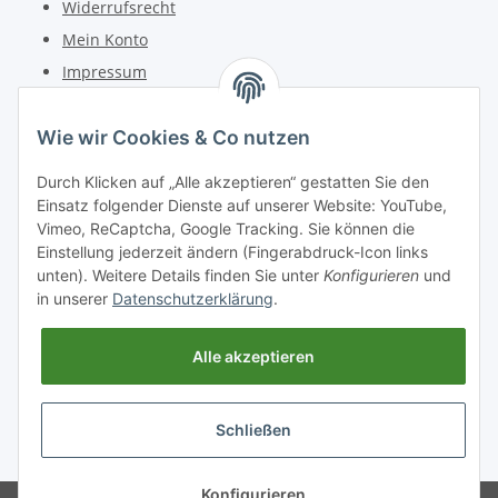
Widerrufsrecht
Mein Konto
Impressum
Kontakt
Wie wir Cookies & Co nutzen
Telefon: +49 (0) 6162 5554
Durch Klicken auf „Alle akzeptieren“ gestatten Sie den
Fax: +49 (0) 6162 5220
Einsatz folgender Dienste auf unserer Website: YouTube,
Email: info@diedrucker.de
Vimeo, ReCaptcha, Google Tracking. Sie können die
Einstellung jederzeit ändern (Fingerabdruck-Icon links
unten). Weitere Details finden Sie unter
Konfigurieren
und
Freiherr-vom-Stein-Straße 4
in unserer
Datenschutzerklärung
.
D-64354 Reinheim
www.diedrucker.de
Alle akzeptieren
Vertrag widerrufen
Schließen
* Alle Preise inkl. gesetzlicher USt., zzgl.
Versand
Konfigurieren