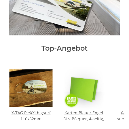
Top-Angebot
X-TAG PleXXi bigsurf
Karten Blauer Engel
X-T
110x62mm
DIN B6 quer, 4-seitig,
surviv
mit