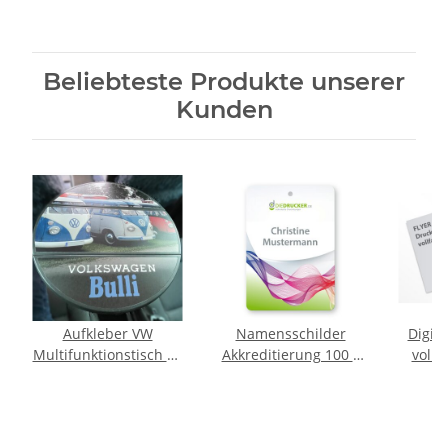
Beliebteste Produkte unserer
Kunden
Aufkleber VW
Namensschilder
Digit
Multifunktionstisch T5
Akkreditierung 100 x
vollf
T6 T6.1
140 mm