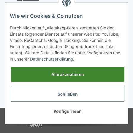
Kontakt
Wie wir Cookies & Co nutzen
Telefon: +49 (0) 6162 5554
Durch Klicken auf „Alle akzeptieren“ gestatten Sie den
Fax: +49 (0) 6162 5220
Einsatz folgender Dienste auf unserer Website: YouTube,
Email: info@diedrucker.de
Vimeo, ReCaptcha, Google Tracking. Sie können die
Einstellung jederzeit ändern (Fingerabdruck-Icon links
unten). Weitere Details finden Sie unter
Konfigurieren
und
Freiherr-vom-Stein-Straße 4
in unserer
Datenschutzerklärung
.
D-64354 Reinheim
www.diedrucker.de
Alle akzeptieren
Vertrag widerrufen
Schließen
* Alle Preise inkl. gesetzlicher USt., zzgl.
Versand
Konfigurieren
© 2026 DieDrucker.de GmbH &
Powered by
JTL-Shop
Co.KG, Reinheim.
Besucherzähler:
1957686