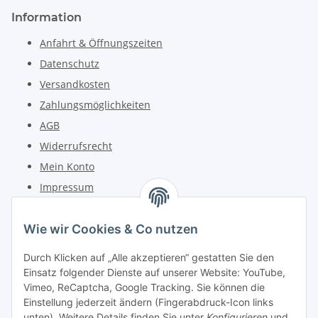
Information
Anfahrt & Öffnungszeiten
Datenschutz
Versandkosten
Zahlungsmöglichkeiten
AGB
Widerrufsrecht
Mein Konto
Impressum
Kontakt
Wie wir Cookies & Co nutzen
Telefon: +49 (0) 6162 5554
Durch Klicken auf „Alle akzeptieren“ gestatten Sie den
Fax: +49 (0) 6162 5220
Einsatz folgender Dienste auf unserer Website: YouTube,
Email: info@diedrucker.de
Vimeo, ReCaptcha, Google Tracking. Sie können die
Einstellung jederzeit ändern (Fingerabdruck-Icon links
unten). Weitere Details finden Sie unter
Konfigurieren
und