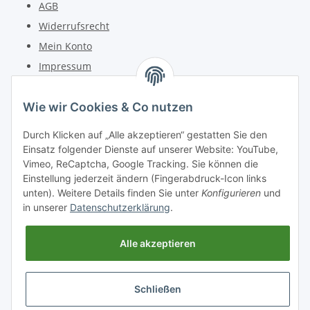
AGB
Widerrufsrecht
Mein Konto
Impressum
Kontakt
Wie wir Cookies & Co nutzen
Telefon: +49 (0) 6162 5554
Durch Klicken auf „Alle akzeptieren“ gestatten Sie den
Fax: +49 (0) 6162 5220
Einsatz folgender Dienste auf unserer Website: YouTube,
Email: info@diedrucker.de
Vimeo, ReCaptcha, Google Tracking. Sie können die
Einstellung jederzeit ändern (Fingerabdruck-Icon links
unten). Weitere Details finden Sie unter
Konfigurieren
und
Freiherr-vom-Stein-Straße 4
in unserer
Datenschutzerklärung
.
D-64354 Reinheim
www.diedrucker.de
Alle akzeptieren
Vertrag widerrufen
Schließen
* Alle Preise inkl. gesetzlicher USt., zzgl.
Versand