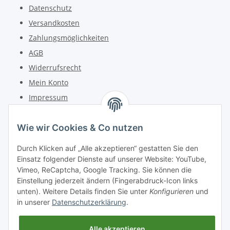
Datenschutz
Versandkosten
Zahlungsmöglichkeiten
AGB
Widerrufsrecht
Mein Konto
Impressum
Kontakt
Wie wir Cookies & Co nutzen
Telefon: +49 (0) 6162 5554
Durch Klicken auf „Alle akzeptieren“ gestatten Sie den
Fax: +49 (0) 6162 5220
Einsatz folgender Dienste auf unserer Website: YouTube,
Email: info@diedrucker.de
Vimeo, ReCaptcha, Google Tracking. Sie können die
Einstellung jederzeit ändern (Fingerabdruck-Icon links
unten). Weitere Details finden Sie unter
Konfigurieren
und
Freiherr-vom-Stein-Straße 4
in unserer
Datenschutzerklärung
.
D-64354 Reinheim
www.diedrucker.de
Alle akzeptieren