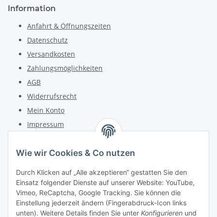
Information
Anfahrt & Öffnungszeiten
Datenschutz
Versandkosten
Zahlungsmöglichkeiten
AGB
Widerrufsrecht
Mein Konto
Impressum
Kontakt
Wie wir Cookies & Co nutzen
Telefon: +49 (0) 6162 5554
Durch Klicken auf „Alle akzeptieren“ gestatten Sie den
Fax: +49 (0) 6162 5220
Einsatz folgender Dienste auf unserer Website: YouTube,
Email: info@diedrucker.de
Vimeo, ReCaptcha, Google Tracking. Sie können die
Einstellung jederzeit ändern (Fingerabdruck-Icon links
unten). Weitere Details finden Sie unter
Konfigurieren
und
Freiherr-vom-Stein-Straße 4