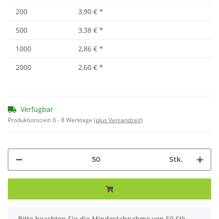
200
3,90 €
*
500
3,38 €
*
1000
2,86 €
*
2000
2,60 €
*
Verfügbar
Produktionszeit:
6 - 8 Werktage
(plus Versandzeit)
Stk.
x
Bitte beachten Sie die Mindestabnahme von 50 Stk..