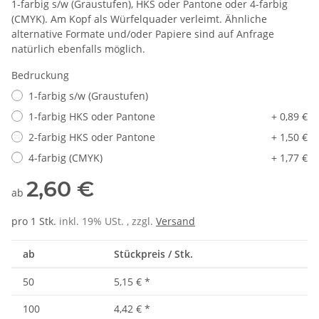
1-farbig s/w (Graustufen), HKS oder Pantone oder 4-farbig
(CMYK). Am Kopf als Würfelquader verleimt. Ähnliche
alternative Formate und/oder Papiere sind auf Anfrage
natürlich ebenfalls möglich.
Bedruckung
1-farbig s/w (Graustufen)
1-farbig HKS oder Pantone
+ 0,89 €
2-farbig HKS oder Pantone
+ 1,50 €
4-farbig (CMYK)
+ 1,77 €
2,60 €
ab
pro 1 Stk.
inkl. 19% USt. , zzgl.
Versand
ab
Stückpreis / Stk.
50
5,15 €
*
100
4,42 €
*