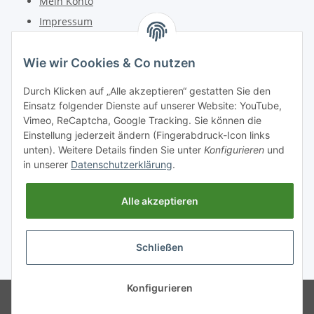
Mein Konto
Impressum
Kontakt
Wie wir Cookies & Co nutzen
Telefon: +49 (0) 6162 5554
Durch Klicken auf „Alle akzeptieren“ gestatten Sie den
Fax: +49 (0) 6162 5220
Einsatz folgender Dienste auf unserer Website: YouTube,
Email: info@diedrucker.de
Vimeo, ReCaptcha, Google Tracking. Sie können die
Einstellung jederzeit ändern (Fingerabdruck-Icon links
unten). Weitere Details finden Sie unter
Konfigurieren
und
Freiherr-vom-Stein-Straße 4
in unserer
Datenschutzerklärung
.
D-64354 Reinheim
www.diedrucker.de
Alle akzeptieren
Vertrag widerrufen
Schließen
* Alle Preise inkl. gesetzlicher USt., zzgl.
Versand
Konfigurieren
© 2026 DieDrucker.de GmbH &
Powered by
JTL-Shop
Co.KG, Reinheim.
Besucherzähler: