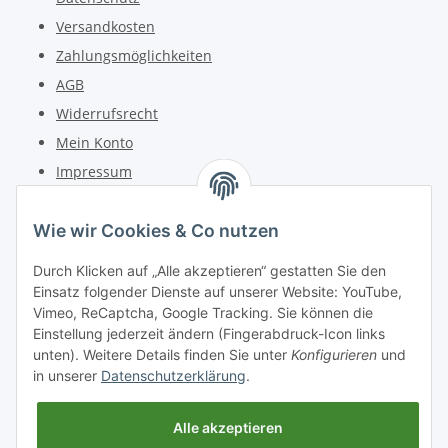
Versandkosten
Zahlungsmöglichkeiten
AGB
Widerrufsrecht
Mein Konto
Impressum
Kontakt
Wie wir Cookies & Co nutzen
Telefon: +49 (0) 6162 5554
Durch Klicken auf „Alle akzeptieren“ gestatten Sie den
Fax: +49 (0) 6162 5220
Einsatz folgender Dienste auf unserer Website: YouTube,
Email: info@diedrucker.de
Vimeo, ReCaptcha, Google Tracking. Sie können die
Einstellung jederzeit ändern (Fingerabdruck-Icon links
unten). Weitere Details finden Sie unter
Konfigurieren
und
Freiherr-vom-Stein-Straße 4
in unserer
Datenschutzerklärung
.
D-64354 Reinheim
www.diedrucker.de
Alle akzeptieren