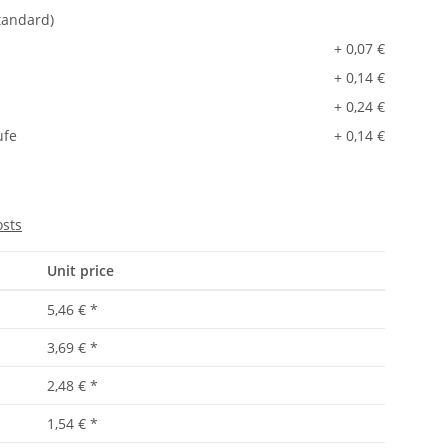
tandard)
+ 0,07 €
+ 0,14 €
+ 0,24 €
ufe
+ 0,14 €
osts
Unit price
5,46 €
*
3,69 €
*
2,48 €
*
1,54 €
*