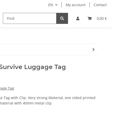
EN
My account
Contact
remium Luggage Tag
Ticket bags
Manuals
0,00 €
Survive Luggage Tag
gage Tag
Tag with Clip. Very strong Material, one sided printed
 material with 40mm metal clip.