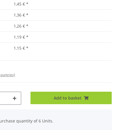
1,45 €
*
1,36 €
*
1,26 €
*
1,19 €
*
1,15 €
*
countries)
Add to basket
rchase quantity of 6 Units.