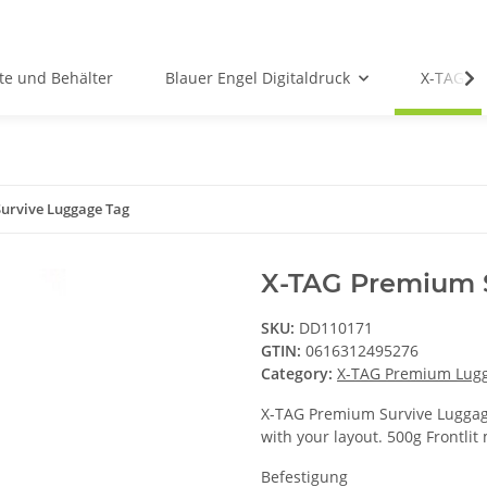
te und Behälter
Blauer Engel Digitaldruck
X-TAG P
urvive Luggage Tag
X-TAG Premium 
SKU:
DD110171
GTIN:
0616312495276
Category:
X-TAG Premium Lug
X-TAG Premium Survive Luggage 
with your layout. 500g Frontlit
Befestigung