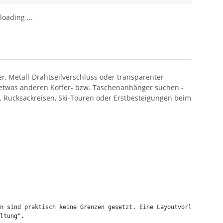
oading ...
r, Metall-Drahtseilverschluss oder transparenter
ch etwas anderen Koffer- bzw. Taschenanhänger suchen -
, Rucksackreisen, Ski-Touren oder Erstbesteigungen beim
n sind praktisch keine Grenzen gesetzt. Eine Layoutvorlage stell
ltung".
