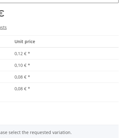
€
osts
Unit price
0,12 €
*
0,10 €
*
0,08 €
*
0,08 €
*
ease select the requested variation.