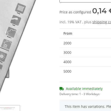
0,14 
Price as configured
incl. 19% VAT , plus
shipping c
From
2000
3000
4000
5000
Available immediately
Delivery time:
1 - 3 Workdays
x
This item has variations. Pl