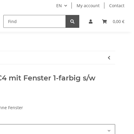
EN
My account
Contact
remium Luggage Tag
Ticket bags
Manuals
0,00 €
C4 mit Fenster 1-farbig s/w
ohne Fenster