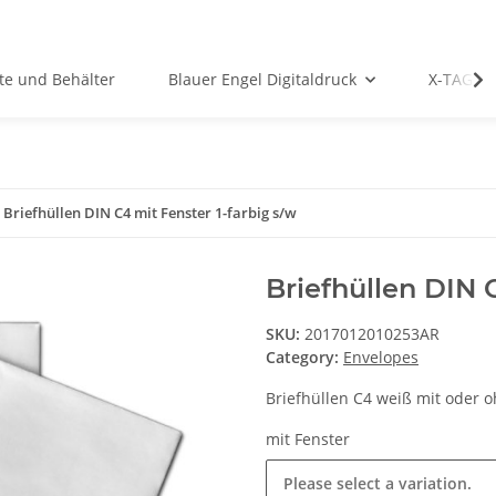
te und Behälter
Blauer Engel Digitaldruck
X-TAG P
Briefhüllen DIN C4 mit Fenster 1-farbig s/w
Briefhüllen DIN 
SKU:
2017012010253AR
Category:
Envelopes
Briefhüllen C4 weiß mit oder 
mit Fenster
Please select a variation.