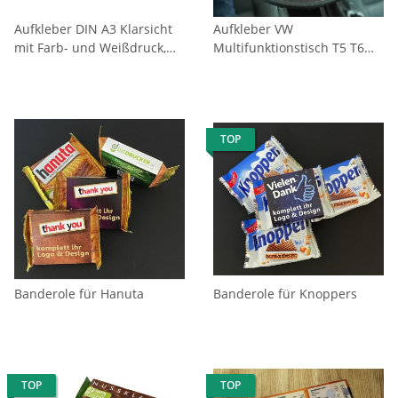
Aufkleber DIN A3 Klarsicht
Aufkleber VW
mit Farb- und Weißdruck,
Multifunktionstisch T5 T6
von innen verklebbar
T6.1
TOP
Banderole für Hanuta
Banderole für Knoppers
TOP
TOP