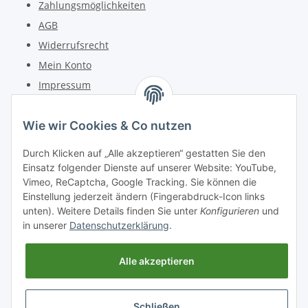
Zahlungsmöglichkeiten
AGB
Widerrufsrecht
Mein Konto
Impressum
Kontakt
Wie wir Cookies & Co nutzen
Telefon: +49 (0) 6162 5554
Durch Klicken auf „Alle akzeptieren“ gestatten Sie den
Fax: +49 (0) 6162 5220
Einsatz folgender Dienste auf unserer Website: YouTube,
Email: info@diedrucker.de
Vimeo, ReCaptcha, Google Tracking. Sie können die
Einstellung jederzeit ändern (Fingerabdruck-Icon links
unten). Weitere Details finden Sie unter
Konfigurieren
und
Freiherr-vom-Stein-Straße 4
in unserer
Datenschutzerklärung
.
D-64354 Reinheim
www.diedrucker.de
Alle akzeptieren
Vertrag widerrufen
Schließen